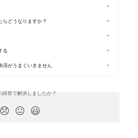
たらどうなりますか？
する
決済がうまくいきません
の回答で解決しましたか？
😞
😐
😃